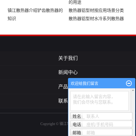
的用途
镇江散热器介绍铲齿散热器的
散热器铝型材按应用场景分类‌
知识
散热器铝型材水冷系列散热器
关于我们
新闻中心
欢迎给我们留言
产品中心
请在此输入留言内容，
联系我们
我们会尽快与您联系。
姓名
联系人
电话
座机/手机号码
Copyright © 镇江华宏铝业有限公司
邮箱
邮箱