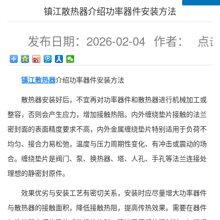
镇江散热器介绍功率器件安装方法
发布日期：
2026-02-04
作者：
点击
524
镇江散热器
介绍功率器件安装方法
散热器安装好后，不宜再对功率器件和散热器进行机械加工或
整容，否则会产生应力，增加接触热阻。内外缠绕垫片接触的法兰
密封面的表面精度要求不高，内外金属缠绕垫片特别适用于负荷不
均匀、接合力易松弛，温度与压力周期性变化、有冲击或震动的场
合。缠绕垫片是阀门、泵、换热器、塔、人孔、手孔等法兰连接处
理想的静密封原件。
效果优劣与安装工艺有密切关系，安装时应尽量增大功率器件
与散热器的接触面积，降低接触热阻，提高传热效果。需要在器件