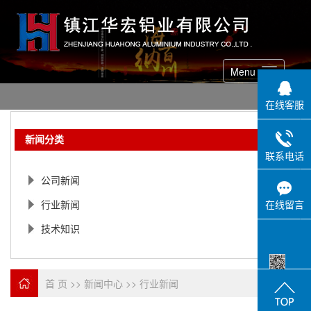
Menu
在线客服
新闻分类
联系电话
公司新闻
在线留言
行业新闻
技术知识
首 页
>>
新闻中心
>>
行业新闻
手机网站